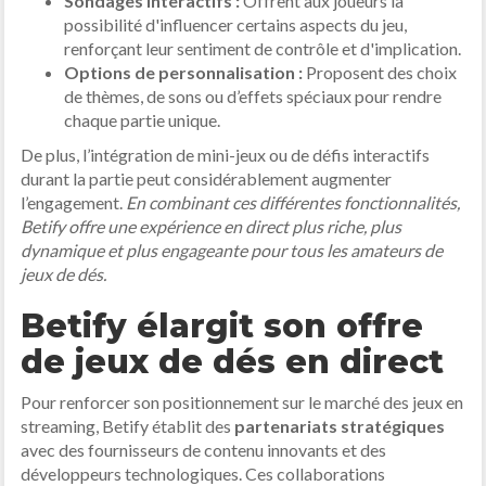
Sondages interactifs :
Offrent aux joueurs la
possibilité d'influencer certains aspects du jeu,
renforçant leur sentiment de contrôle et d'implication.
Options de personnalisation :
Proposent des choix
de thèmes, de sons ou d’effets spéciaux pour rendre
chaque partie unique.
De plus, l’intégration de mini-jeux ou de défis interactifs
durant la partie peut considérablement augmenter
l’engagement.
En combinant ces différentes fonctionnalités,
Betify offre une expérience en direct plus riche, plus
dynamique et plus engageante pour tous les amateurs de
jeux de dés.
Betify élargit son offre
de jeux de dés en direct
Pour renforcer son positionnement sur le marché des jeux en
streaming, Betify établit des
partenariats stratégiques
avec des fournisseurs de contenu innovants et des
développeurs technologiques. Ces collaborations