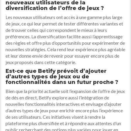
nouveaux utilisateurs de la
diversification de l’offre de jeux ?
Les nouveaux utilisateurs ont accès à une gamme plus large
de jeux, ce qui leur permet de tester différentes variantes et
de trouver celles qui correspondent le mieux à leurs
préférences. La diversification facilite aussi l’apprentissage
des règles et offre plus d’opportunités pour expérimenter de
nouvelles stratégies. Cela rend leur expérience plus agréable
et leur donne envie de revenir pour essayer encore plus de
jeux proposés dans cette catégorie.
Est-ce que Betify prévoit d’ajouter
d’autres types de jeux ou de
fonctionnalités dans un futur proche ?
Bien que la priorité actuelle soit l’expansion de l’offre de jeux
de dés en direct, Betify explore aussi l’intégration de
nouvelles fonctionnalités interactives et envisage d’ajouter
d’autres types de jeux pour enrichir encore plus l’expérience
de ses utilisateurs. Ces initiatives visent à rendre la
plateforme plus diversifiée et à répondre aux attentes d’un
public recherchant des options plus variées pour jouer en