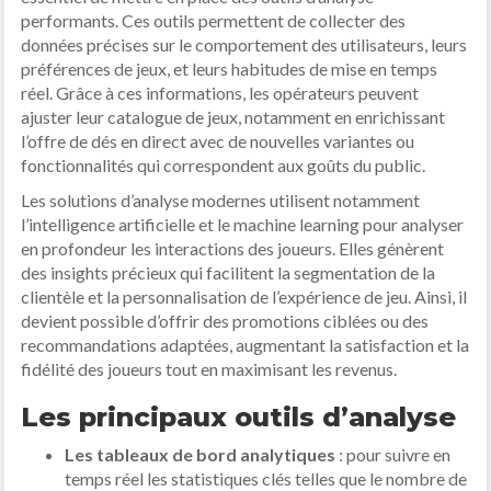
performants. Ces outils permettent de collecter des
données précises sur le comportement des utilisateurs, leurs
préférences de jeux, et leurs habitudes de mise en temps
réel. Grâce à ces informations, les opérateurs peuvent
ajuster leur catalogue de jeux, notamment en enrichissant
l’offre de dés en direct avec de nouvelles variantes ou
fonctionnalités qui correspondent aux goûts du public.
Les solutions d’analyse modernes utilisent notamment
l’intelligence artificielle et le machine learning pour analyser
en profondeur les interactions des joueurs. Elles génèrent
des insights précieux qui facilitent la segmentation de la
clientèle et la personnalisation de l’expérience de jeu. Ainsi, il
devient possible d’offrir des promotions ciblées ou des
recommandations adaptées, augmentant la satisfaction et la
fidélité des joueurs tout en maximisant les revenus.
Les principaux outils d’analyse
Les tableaux de bord analytiques
: pour suivre en
temps réel les statistiques clés telles que le nombre de