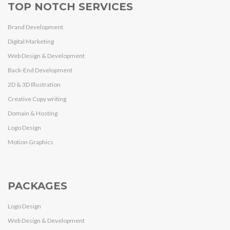
TOP NOTCH SERVICES
Brand Development
Digital Marketing
Web Design & Development
Back-End Development
2D & 3D Illustration
Creative Copy writing
Domain & Hosting
Logo Design
Motion Graphics
PACKAGES
Logo Design
Web Design & Development