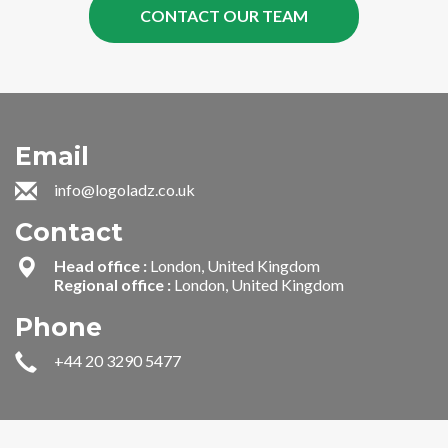
Email
info@logoladz.co.uk
Contact
Head office :
London, United Kingdom
Regional office :
London, United Kingdom
Phone
+44 20 3290 5477