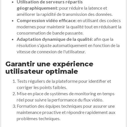
Utilisation de serveurs répartis
géographiquement:
pour réduire la latence et
améliorer la rapidité de transmission des données.
Compression vidéo efficace:
en utilisant des codecs
modernes pour maintenir la qualité tout en réduisant la
consommation de bande passante.
Adaptation dynamique de la qualité:
afin que la
résolution s'ajuste automatiquement en fonction de la
vitesse de connexion de l'utilisateur.
Garantir une expérience
utilisateur optimale
Tests réguliers de la plateforme pour identifier et
corriger les points faibles.
Mise en place de systèmes de monitoring en temps
réel pour suivre la performance du flux vidéo.
Formation des équipes techniques pour assurer une
maintenance proactive et répondre rapidement aux
problèmes techniques.