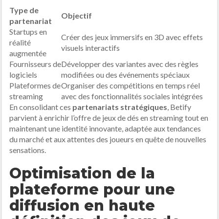
Type de
Objectif
partenariat
Startups en
Créer des jeux immersifs en 3D avec effets
réalité
visuels interactifs
augmentée
Fournisseurs de
Développer des variantes avec des règles
logiciels
modifiées ou des événements spéciaux
Plateformes de
Organiser des compétitions en temps réel
streaming
avec des fonctionnalités sociales intégrées
En consolidant ces
partenariats stratégiques
, Betify
parvient à enrichir l’offre de jeux de dés en streaming tout en
maintenant une identité innovante, adaptée aux tendances
du marché et aux attentes des joueurs en quête de nouvelles
sensations.
Optimisation de la
plateforme pour une
diffusion en haute