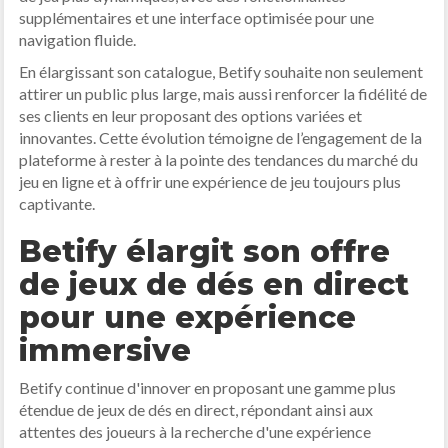
supplémentaires et une interface optimisée pour une
navigation fluide.
En élargissant son catalogue, Betify souhaite non seulement
attirer un public plus large, mais aussi renforcer la fidélité de
ses clients en leur proposant des options variées et
innovantes. Cette évolution témoigne de l’engagement de la
plateforme à rester à la pointe des tendances du marché du
jeu en ligne et à offrir une expérience de jeu toujours plus
captivante.
Betify élargit son offre
de jeux de dés en direct
pour une expérience
immersive
Betify continue d'innover en proposant une gamme plus
étendue de jeux de dés en direct, répondant ainsi aux
attentes des joueurs à la recherche d'une expérience