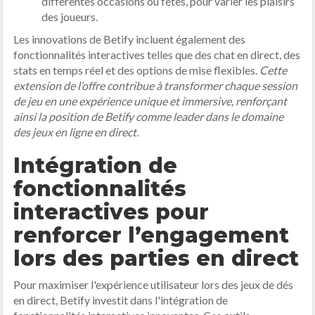
différentes occasions ou fêtes, pour varier les plaisirs
des joueurs.
Les innovations de Betify incluent également des
fonctionnalités interactives telles que des chat en direct, des
stats en temps réel et des options de mise flexibles.
Cette
extension de l’offre contribue à transformer chaque session
de jeu en une expérience unique et immersive, renforçant
ainsi la position de Betify comme leader dans le domaine
des jeux en ligne en direct.
Intégration de
fonctionnalités
interactives pour
renforcer l’engagement
lors des parties en direct
Pour maximiser l'expérience utilisateur lors des jeux de dés
en direct, Betify investit dans l'intégration de