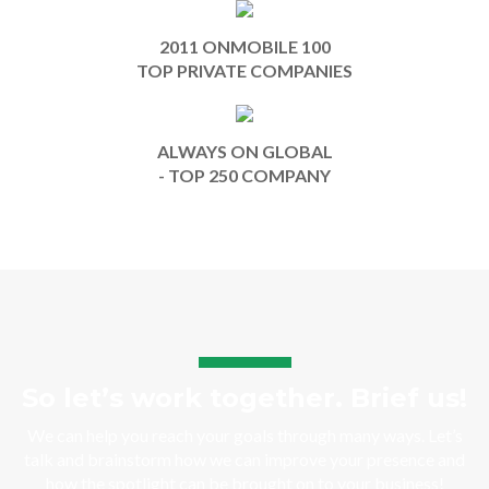
2011 ONMOBILE 100
TOP PRIVATE COMPANIES
ALWAYS ON GLOBAL
- TOP 250 COMPANY
So let’s work together. Brief us!
We can help you reach your goals through many ways. Let’s
talk and brainstorm how we can improve your presence and
how the spotlight can be brought on to your business!