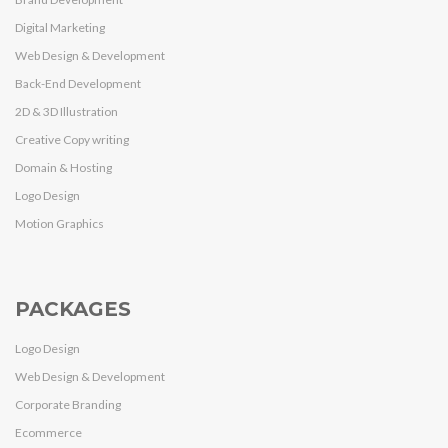
Digital Marketing
Web Design & Development
Back-End Development
2D & 3D Illustration
Creative Copy writing
Domain & Hosting
Logo Design
Motion Graphics
PACKAGES
Logo Design
Web Design & Development
Corporate Branding
Ecommerce