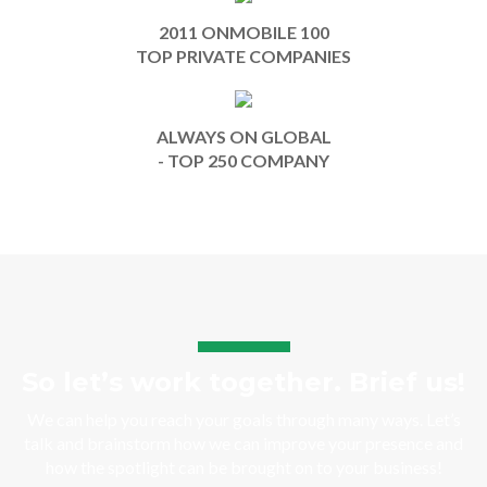
2011 ONMOBILE 100
TOP PRIVATE COMPANIES
ALWAYS ON GLOBAL
- TOP 250 COMPANY
So let’s work together. Brief us!
We can help you reach your goals through many ways. Let’s
talk and brainstorm how we can improve your presence and
how the spotlight can be brought on to your business!