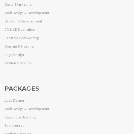
Digital Marketing
Web Design & Development
Back-End Development
2D & 3D Illustration
Creative Copy writing
Domain & Hosting
Logo Design
Motion Graphics
PACKAGES
Logo Design
Web Design & Development
Corporate Branding
Ecommerce
Motion Graphics