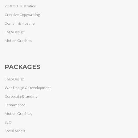
2D & 3D Illustration
Creative Copy writing
Domain & Hosting
Logo Design
Motion Graphics
PACKAGES
Logo Design
Web Design & Development
Corporate Branding
Ecommerce
Motion Graphics
SEO
Social Media