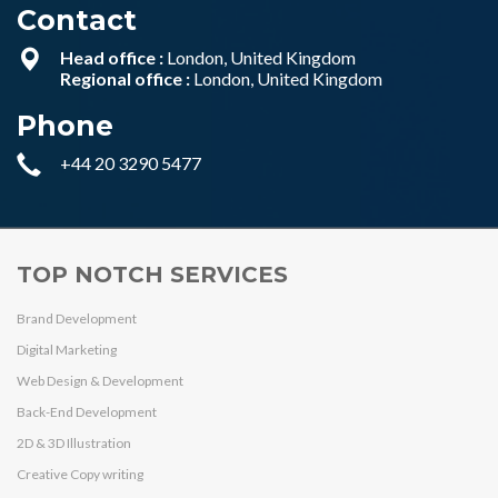
Contact
Head office :
London, United Kingdom
Regional office :
London, United Kingdom
Phone
+44 20 3290 5477
TOP NOTCH SERVICES
Brand Development
Digital Marketing
Web Design & Development
Back-End Development
2D & 3D Illustration
Creative Copy writing