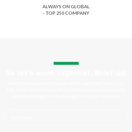
ALWAYS ON GLOBAL
- TOP 250 COMPANY
So let’s work together. Brief us!
We can help you reach your goals through many ways. Let’s
talk and brainstorm how we can improve your presence and
how the spotlight can be brought on to your business!