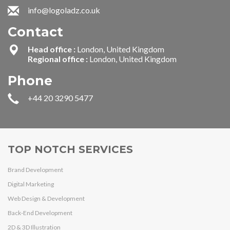
info@logoladz.co.uk
Contact
Head office :
London, United Kingdom
Regional office :
London, United Kingdom
Phone
+44 20 3290 5477
TOP NOTCH SERVICES
Brand Development
Digital Marketing
Web Design & Development
Back-End Development
2D & 3D Illustration