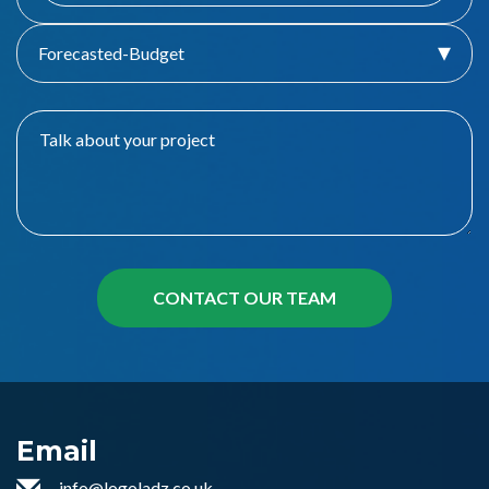
Forecasted-Budget
Email
info@logoladz.co.uk