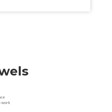
ewels
ace
o work