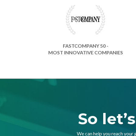
FASTCOMPANY 50 -
MOST INNOVATIVE COMPANIES
So let’
We can help you reach your 