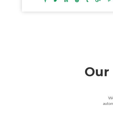
Our 
We
autom