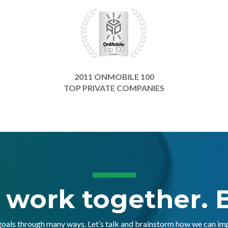
2011 ONMOBILE 100
TOP PRIVATE COMPANIES
s work together. B
goals through many ways. Let’s talk and brainstorm how we can i