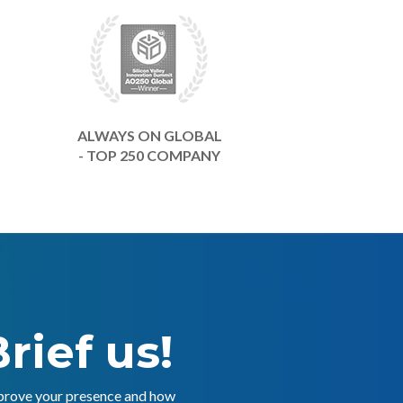
ALWAYS ON GLOBAL
- TOP 250 COMPANY
rief us!
mprove your presence and how