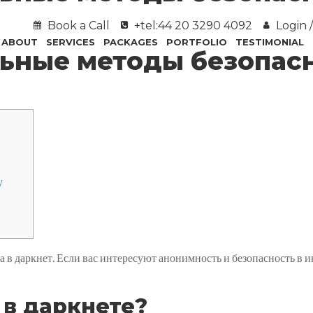
Book a Call
+tel:44 20 3290 4092
Login /
ABOUT
SERVICES
PACKAGES
PORTFOLIO
TESTIMONIAL
льные методы безопасн
у
 в даркнет. Если вас интересуют анонимность и безопасность в и
 в даркнете?