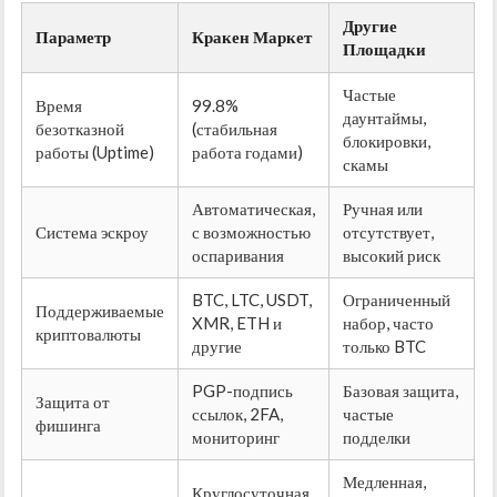
Другие
Параметр
Кракен Маркет
Площадки
Частые
Время
99.8%
даунтаймы,
безотказной
(стабильная
блокировки,
работы (Uptime)
работа годами)
скамы
Автоматическая,
Ручная или
Система эскроу
с возможностью
отсутствует,
оспаривания
высокий риск
BTC, LTC, USDT,
Ограниченный
Поддерживаемые
XMR, ETH и
набор, часто
криптовалюты
другие
только BTC
PGP-подпись
Базовая защита,
Защита от
ссылок, 2FA,
частые
фишинга
мониторинг
подделки
Медленная,
Круглосуточная,