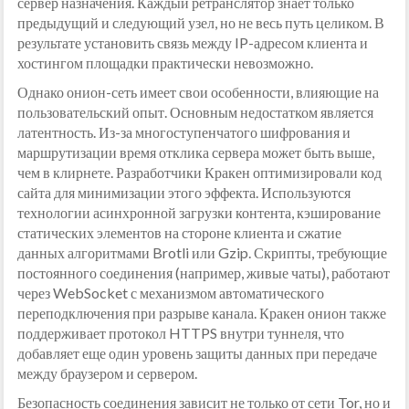
сервер назначения. Каждый ретранслятор знает только
предыдущий и следующий узел, но не весь путь целиком. В
результате установить связь между IP-адресом клиента и
хостингом площадки практически невозможно.
Однако онион-сеть имеет свои особенности, влияющие на
пользовательский опыт. Основным недостатком является
латентность. Из-за многоступенчатого шифрования и
маршрутизации время отклика сервера может быть выше,
чем в клирнете. Разработчики Кракен оптимизировали код
сайта для минимизации этого эффекта. Используются
технологии асинхронной загрузки контента, кэширование
статических элементов на стороне клиента и сжатие
данных алгоритмами Brotli или Gzip. Скрипты, требующие
постоянного соединения (например, живые чаты), работают
через WebSocket с механизмом автоматического
переподключения при разрыве канала. Кракен онион также
поддерживает протокол HTTPS внутри туннеля, что
добавляет еще один уровень защиты данных при передаче
между браузером и сервером.
Безопасность соединения зависит не только от сети Tor, но и