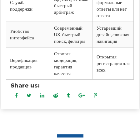
Служба
формальные
быстрый
поддержки
ответы или нет
арбитраж
ответа
Современный
Устаревший
Удобство
UX, быстрый
дизайн, сложная
интерфейса
поиск, фильтры
навигация
Строгая
Открытая
Верификация
модерация,
регистрация для
продавцов
гарантия
всех
качества
Share us: