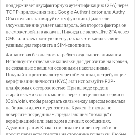
поддерживает двухфакторную аутентификацию (2FA) через
TOTP-приложения типа Google Authenticator или Authy.
Обязательно активируйте эту функцию. Даже если
злоумышленник узнает ваш пароль, без второго фактора он
не сможет войти в аккаунт. Никогда не включайте 2FA через
СМС или электронную почту, так как эти каналы связи
уязвимы для перехвата и SIM-своппинга.
Финансовая безопасность требует отдельного внимания.
Используйте отдельные кошельки для депозитов на Кракен,
не связанные с вашими основными накоплениями.
Покупайте криптовалюту через обменники, не требующие
верификации личности (KYC), или используйте P2P-
платформы с осторожностью. При выводе средств
старайтесь миксовать монеты через специальные сервисы
(CoinJoin), чтобы разорвать связь между адресом кошелька
на бирже и адресом депозита на Кракен. Никогда не
доверяйте посредникам, предлагающим "помощь" с
верификацией или выводом в личных сообщениях.
Администрация Кракен никогда не пишет первой и не
просит перевести средства на сторонние кошельки. Любые