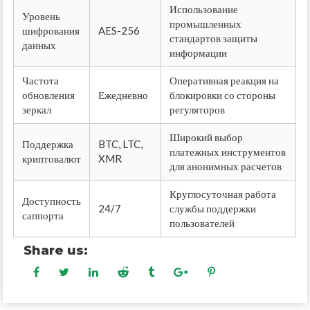
Использование
Уровень
промышленных
шифрования
AES-256
стандартов защиты
данных
информации
Частота
Оперативная реакция на
обновления
Ежедневно
блокировки со стороны
зеркал
регуляторов
Широкий выбор
Поддержка
BTC, LTC,
платежных инструментов
криптовалют
XMR
для анонимных расчетов
Круглосуточная работа
Доступность
24/7
службы поддержки
саппорта
пользователей
Share us: