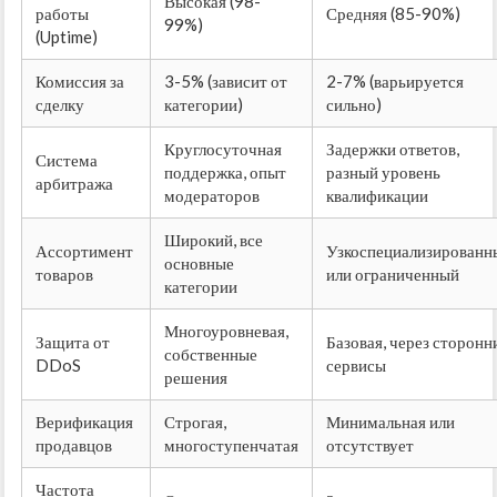
Высокая (98-
работы
Средняя (85-90%)
99%)
(Uptime)
Комиссия за
3-5% (зависит от
2-7% (варьируется
сделку
категории)
сильно)
Круглосуточная
Задержки ответов,
Система
поддержка, опыт
разный уровень
арбитража
модераторов
квалификации
Широкий, все
Ассортимент
Узкоспециализированн
основные
товаров
или ограниченный
категории
Многоуровневая,
Защита от
Базовая, через сторонн
собственные
DDoS
сервисы
решения
Верификация
Строгая,
Минимальная или
продавцов
многоступенчатая
отсутствует
Частота