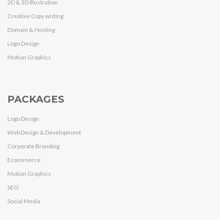
2D & 3D Illustration
Creative Copy writing
Domain & Hosting
Logo Design
Motion Graphics
PACKAGES
Logo Design
Web Design & Development
Corporate Branding
Ecommerce
Motion Graphics
SEO
Social Media