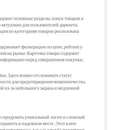
ержит основные разделы, поиск товаров и
 актуально для пользователей даркнета.
ация по категориям товаров реализована
ддерживает фильтрацию по цене, рейтингу
ния на рынке. Карточка товара содержит
ю информацию перед совершением покупки,
йки. Здесь можно отслеживать статус
асности для предотвращения мошенничества.
ой из-за небольшого экрана и медленной
но придумать уникальный логин и сложный
охранить в надежном месте. Этот ключ
дет невозможно, так как служба поддержки