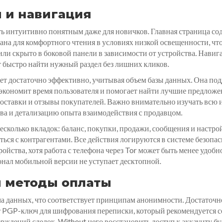
 и навигация
ь интуитивно понятным даже для новичков. Главная страница сод
ана для комфортного чтения в условиях низкой освещенности, что
ли скрыто в боковой панели в зависимости от устройства. Навиг
т быстро найти нужный раздел без лишних кликов.
ет достаточно эффективно, учитывая объем базы данных. Она по
 экономит время пользователя и помогает найти лучшие предложе
доставки и отзывы покупателей. Важно внимательно изучать вс
ва и детализацию опыта взаимодействия с продавцом.
есколько вкладок: баланс, покупки, продажи, сообщения и настро
ться с контрагентами. Все действия логируются в системе безоп
йства, хотя работа с телефона через Tor может быть менее удобн
онал мобильной версии не уступает десктопной.
и методы оплаты
ма данных, что соответствует принципам анонимности. Достаточ
т PGP-ключ для шифрования переписки, который рекомендуется с
ждений сделок. Without него восстановить доступ к аккаунту бу