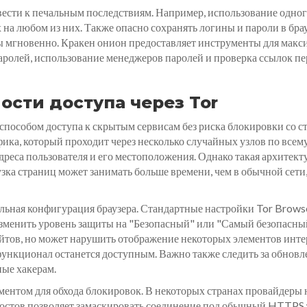
сти к печальным последствиям. Например, использование одного 
 на любом из них. Также опасно сохранять логины и пароли в бра
ы мгновенно. Кракен онион предоставляет инструменты для макс
паролей, использование менеджеров паролей и проверка ссылок пе
ости доступа через Tor
способом доступа к скрытым сервисам без риска блокировки со с
ка, который проходит через несколько случайных узлов по всему
еса пользователя и его местоположения. Однако такая архитекту
узка страниц может занимать больше времени, чем в обычной сети,
альная конфигурация браузера. Стандартные настройки Tor Browse
менить уровень защиты на "Безопасный" или "Самый безопасный
лойтов, но может нарушить отображение некоторых элементов инт
функционал останется доступным. Важно также следить за обновле
ные хакерам.
нтом для обхода блокировок. В некоторых странах провайдеры н
 мостов позволяет замаскировать соединение под обычный HTTPS 