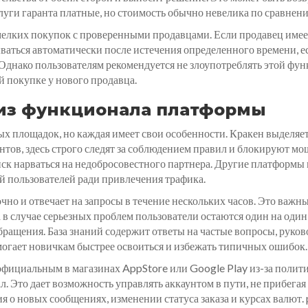
уги гаранта платные, но стоимость обычно невелика по сравнени
мелких покупок с проверенными продавцами. Если продавец име
ываться автоматически после истечения определенного времени, ес
 Однако пользователям рекомендуется не злоупотреблять этой фун
й покупке у нового продавца.
из функционала платформы
х площадок, но каждая имеет свои особенности. Кракен выделяе
ентов, здесь строго следят за соблюдением правил и блокируют 
риск нарваться на недобросовестного партнера. Другие платформы 
й пользователей ради привлечения трафика.
чно и отвечает на запросы в течение нескольких часов. Это важн
 в случае серьезных проблем пользователи остаются один на один 
бращения. База знаний содержит ответы на частые вопросы, руков
огает новичкам быстрее освоиться и избежать типичных ошибок.
 официальным в магазинах AppStore или Google Play из-за полит
ал. Это дает возможность управлять аккаунтом в пути, не прибе
я о новых сообщениях, изменении статуса заказа и курсах валют