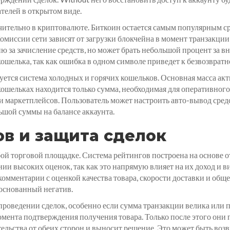
телей в открытом виде.
ительно в криптовалюте. Биткоин остается самым популярным ср
 Комиссии сети зависят от загрузки блокчейна в момент транзакц
ю за зачисление средств, но может брать небольшой процент за 
кошелька, так как ошибка в одном символе приведет к безвозвратн
уется система холодных и горячих кошельков. Основная масса ак
 кошельках находится только сумма, необходимая для оперативного
 маркетплейсов. Пользователь может настроить авто-вывод сред
шой суммы на балансе аккаунта.
ов и защита сделок
бой торговой площадке. Система рейтингов построена на основе 
ии высоких оценок, так как это напрямую влияет на их доход и ви
 комментарии с оценкой качества товара, скорости доставки и об
боснованный негатив.
роведении сделок, особенно если сумма транзакции велика или п
мента подтверждения получения товара. Только после этого они п
тельства от обеих сторон и выносит решение. Это может быть возв