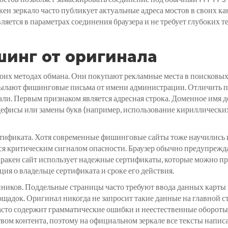
ен зеркало часто публикует актуальные адреса мостов в своих ка
ляется в параметрах соединения браузера и не требует глубоких т
шинг от оригинала
оих методах обмана. Они покупают рекламные места в поисковых 
лают фишинговые письма от имени администрации. Отличить под
али. Первым признаком является адресная строка. Доменное имя 
ефисы или замены букв (например, использование кириллических
тификата. Хотя современные фишинговые сайты тоже научились 
тся критическим сигналом опасности. Браузер обычно предупрежд
ракен сайт использует надежные сертификаты, которые можно про
ия о владельце сертификата и сроке его действия.
ников. Поддельные страницы часто требуют ввода данных карты
ощадок. Оригинал никогда не запросит такие данные на главной с
асто содержит грамматические ошибки и неестественные обороты,
вом контента, поэтому на официальном зеркале все тексты напи