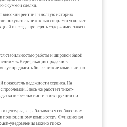
ю с суммой сделки.
ет высокий рейтинг и долгую историю
ли покупатель не открыл спор. Это ускоряет
кцией и всегда проверять содержимое заказа
тся стабильностью работы и широкой базой
мошенников. Верификация продавцов
могут предлагать более низкие комиссии, но
ый показатель надежности сервиса. На
с проблемой. Здесь же работает тикет-
одства по безопасности и инструкции по
ики цензуры, разрабатывается сообществом
гая к полноценному компьютеру. Функционал
. push-уведомления можно гибко