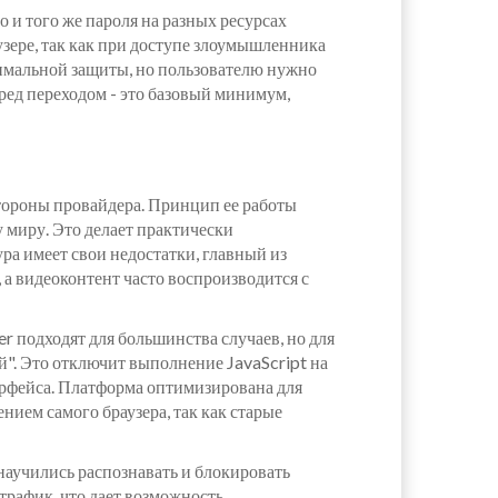
и того же пароля на разных ресурсах
узере, так как при доступе злоумышленника
имальной защиты, но пользователю нужно
ред переходом - это базовый минимум,
тороны провайдера. Принцип ее работы
 миру. Это делает практически
ра имеет свои недостатки, главный из
 а видеоконтент часто воспроизводится с
r подходят для большинства случаев, но для
". Это отключит выполнение JavaScript на
ерфейса. Платформа оптимизирована для
нием самого браузера, так как старые
аучились распознавать и блокировать
трафик, что дает возможность