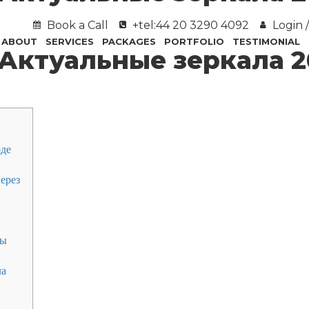
Book a Call
+tel:44 20 3290 4092
Login /
ABOUT
SERVICES
PACKAGES
PORTFOLIO
TESTIMONIAL
 Актуальные зеркала 2
оде
ерез
ты
ла