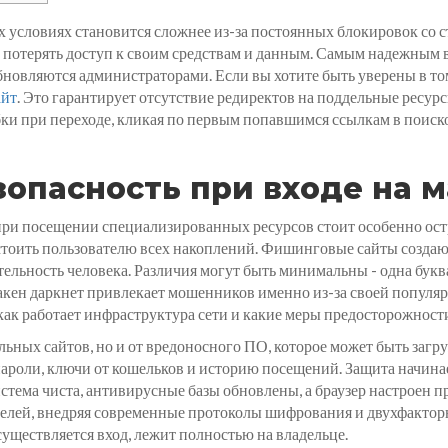
 условиях становится сложнее из-за постоянных блокировок со с
е потерять доступ к своим средствам и данным. Самым надежным 
овляются администраторами. Если вы хотите быть уверены в том
айт
. Это гарантирует отсутствие редиректов на поддельные ресу
и при переходе, кликая по первым попавшимся ссылкам в поисков
опасность при входе на 
при посещении специализированных ресурсов стоит особенно ос
тоить пользователю всех накоплений. Фишинговые сайты создают
тельность человека. Различия могут быть минимальны - одна буква
ракен даркнет привлекает мошенников именно из-за своей попул
как работает инфраструктура сети и какие меры предосторожност
ельных сайтов, но и от вредоносного ПО, которое может быть загр
роли, ключи от кошельков и историю посещений. Защита начинае
стема чиста, антивирусные базы обновлены, а браузер настроен п
телей, внедряя современные протоколы шифрования и двухфакто
осуществляется вход, лежит полностью на владельце.