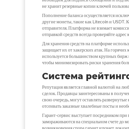
не хранит резервные копии ключей пользова
Пополнение баланса осуществляется исключ
другие монеты, такие как Litecoin и USDT.
отправителя. Платформа не взимает комисси
отправкой средств всегда проверяйте адрес 
Для хранения средств на платформе использ
защищает их от хакерских атак. На горячих
используется большинством крупных бирж и
чтобы минимизировать риски хранения боль
Система рейтинг
Репутация является главной валютой на лю
сделок. Продавцы заинтересованы в получен
свою очередь, могут оставлять развернутые
отсеивать заказные хвалебные посты и нео
Гарант-сервис выступает посредником при п
замораживаются на специальном счете до мо
возникновения спора гарант изучает доказа