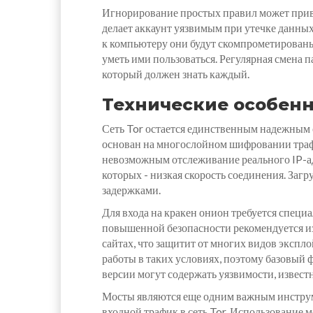
Игнорирование простых правил может приве
делает аккаунт уязвимым при утечке данных
к компьютеру они будут скомпрометирован
уметь ими пользоваться. Регулярная смена 
который должен знать каждый.
Технические особенн
Сеть Tor остается единственным надежным 
основан на многослойном шифровании трафи
невозможным отслеживание реального IP-адр
которых - низкая скорость соединения. Загр
задержками.
Для входа на кракен онион требуется специ
повышенной безопасности рекомендуется из
сайтах, что защитит от многих видов эксп
работы в таких условиях, поэтому базовый 
версии могут содержать уязвимости, извест
Мосты являются еще одним важным инструме
входной трафик в сеть Tor. Использование