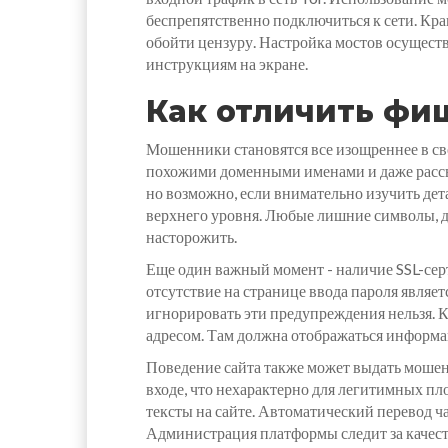
беспрепятственно подключиться к сети. Крак
обойти цензуру. Настройка мостов осуществ
инструкциям на экране.
Как отличить фи
Мошенники становятся все изощреннее в св
похожими доменными именами и даже рассы
но возможно, если внимательно изучить дет
верхнего уровня. Любые лишние символы, д
насторожить.
Еще один важный момент - наличие SSL-сер
отсутствие на странице ввода пароля являе
игнорировать эти предупреждения нельзя. К
адресом. Там должна отображаться информац
Поведение сайта также может выдать мошен
входе, что нехарактерно для легитимных пл
тексты на сайте. Автоматический перевод ч
Администрация платформы следит за качест