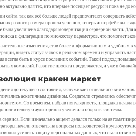
нно актуально для тех, кто впервые посещает ресурс и пока не до 
и сайта, так как всё больше людей предпочитают совершать дейс
анах разного размера прошла успешно, теперь интерфейс выгляд
же была увеличена благодаря модернизации серверной части. Для
иска и фильтрации по множеству параметров, что помогает экон
ачительные изменения, став более информативным и удобным в у
аций, видеть статус заявок в реальном времени и управлять нас
я всегда быть в курсе последних событий. Такой подход повышае
крытых комиссий. Развитие проекта продолжается, и уже в ближай
эволюция кракен маркет
дения до текущего состояния, заслуживает отдельного внимания.
личались аскетичным дизайном. Создатели стремились обеспечит
риоритетом. Со временем, набрав популярность, площадка начала 
 дополнительную аудиторию и увеличило обороты системы.
 сервиса. Если изначально акцент делался только на автоматизир
раторы начали отвечать на вопросы пользователей круглосуточно
зволил усилить защиту персональных данных, что стало ответом