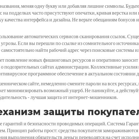
азвания, меняя одну букву или добавляя лишние символы. Будьте
ы: на подделках часто присутствуют опечатки, кривая верстка и
у качества интерфейса и дизайна. Не верьте обещаниям бонусов 
ользование автоматических сервисов сканирования ссылок. Суще
угрозы. Если вы перешли по ссылке из сомнительного источника, 
е самостоятельно найти рабочий адрес через поисковые системы 
т появление новых фишинговых ресурсов и оперативно заносит 
я о подозрительных сайтах администрации. Коллективные усилия
антивирусное программное обеспечение в актуальном состоянии д
енническом сайте, немедленно смените пароли на всех ресурсах,
т минимизировать возможный ущерб. Не паникуйте, а действуйт
бдительность - лучшая защита от интернет-мошенников.
механизм защиты покупате
те гарантий и безопасности проводимых операций. Система Гара
м. Принцип работы прост: средства покупателя замораживаются 
ния выполнения обязательств деньги переводятся на счет исполн