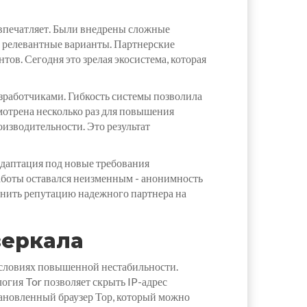
 впечатляет. Были внедрены сложные
 релевантные варианты. Партнерские
ов. Сегодня это зрелая экосистема, которая
зработчиками. Гибкость системы позволила
отрена несколько раз для повышения
оизводительности. Это результат
 Адаптация под новые требования
аботы оставался неизменным - анонимность
анить репутацию надежного партнера на
зеркала
 условиях повышенной нестабильности.
гия Tor позволяет скрыть IP-адрес
становленный браузер Тор, который можно