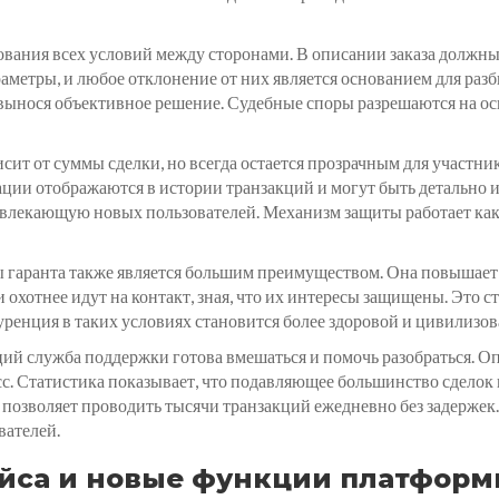
сования всех условий между сторонами. В описании заказа должны
аметры, и любое отклонение от них является основанием для разб
и вынося объективное решение. Судебные споры разрешаются на о
исит от суммы сделки, но всегда остается прозрачным для участн
ции отображаются в истории транзакций и могут быть детально и
ивлекающую новых пользователей. Механизм защиты работает как 
 гаранта также является большим преимуществом. Она повышает
охотнее идут на контакт, зная, что их интересы защищены. Это с
ренция в таких условиях становится более здоровой и цивилизов
ций служба поддержки готова вмешаться и помочь разобраться.
с. Статистика показывает, что подавляющее большинство сделок 
позволяет проводить тысячи транзакций ежедневно без задержек.
вателей.
йса и новые функции платфор