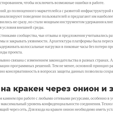
стированием, чтобы исключить возможные ошибки в работе.
ний до полноценного маркетплейса с развитой инфраструктурой
анализируют поведение пользователей и предлагают им наиболее
ились не сразу, но стали мощным инструментом удержания клиент
я условия внешней среды.
тниками сообщества, чьи отзывы и предложения учитывались ра
мы и закрывать уязвимости. Архитектура платформы была пересм
ыдерживать колоссальные нагрузки в пиковые часы без потери пр
нды проекта.
зрывно связана с изменением законодательства в разных странах.
зации программных решений. Тем не менее, основной принцип р
енно консервативность в вопросах защиты данных позволила сохр
на кракен через онион и 
ым камнем при работе с любыми сетевыми ресурсами, особенно в
 максимальный уровень конфиденциальности соединения. Техноло
ящий через сеть. Для входа на кракен онион необходимо иметь у