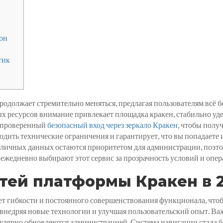
он
тик
родолжает стремительно меняться, предлагая пользователям всё 
х ресурсов внимание привлекает площадка кракен, стабильно у
е проверенный
безопасный вход через зеркало Кракен
, чтобы полу
бходить технические ограничения и гарантирует, что вы попадаете
 личных данных остаются приоритетом для администрации, поэто
жедневно выбирают этот сервис за прозрачность условий и опер
тей платформы Кракен в 2
 гибкости и постоянного совершенствования функционала, чтоб
внедряя новые технологии и улучшая пользовательский опыт. Важ
улярно обновляются администрацией. Система навигации стала 