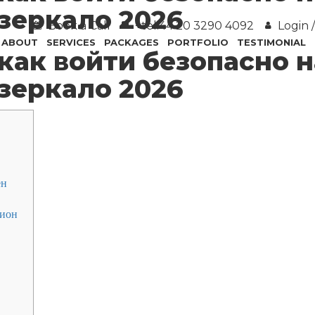
 зеркало 2026
Book a Call
+tel:44 20 3290 4092
Login /
ABOUT
SERVICES
PACKAGES
PORTFOLIO
TESTIMONIAL
 как войти безопасно 
 зеркало 2026
ен
нион