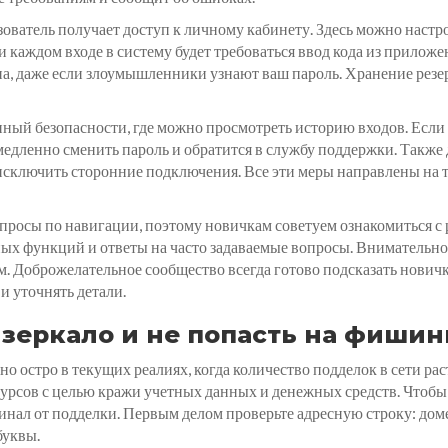
ователь получает доступ к личному кабинету. Здесь можно наст
и каждом входе в систему будет требоваться ввод кода из прило
, даже если злоумышленники узнают ваш пароль. Хранение резе
нный безопасности, где можно просмотреть историю входов. Если
емедленно сменить пароль и обратится в службу поддержки. Такж
ю исключить сторонние подключения. Все эти меры направлены на 
просы по навигации, поэтому новичкам советуем ознакомиться с
х функций и ответы на часто задаваемые вопросы. Внимательно
. Доброжелательное сообщество всегда готово подсказать новичк
и уточнять детали.
 зеркало и не попасть на фишин
 остро в текущих реалиях, когда количество подделок в сети рас
сов с целью кражи учетных данных и денежных средств. Чтобы н
инал от подделки. Первым делом проверьте адресную строку: дом
буквы.