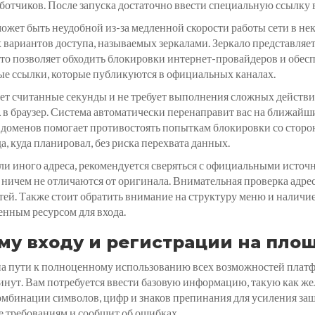
аботчиков. После запуска достаточно ввести специальную ссылку 
ожет быть неудобной из-за медленной скорости работы сети в н
 вариантов доступа, называемых зеркалами. Зеркало представляе
о позволяет обходить блокировки интернет-провайдеров и обесп
ные ссылки, которые публикуются в официальных каналах.
ет считанные секунды и не требует выполнения сложных действи
в браузер. Система автоматически перенаправит вас на ближайш
я доменов помогает противостоять попыткам блокировки со стор
а, куда планировал, без риска перехвата данных.
или иного адреса, рекомендуется сверяться с официальными ист
 ничем не отличаются от оригинала. Внимательная проверка адре
тей. Также стоит обратить внимание на структуру меню и налич
енным ресурсом для входа.
му входу и регистрации на пло
 на пути к полноценному использованию всех возможностей пла
минут. Вам потребуется ввести базовую информацию, такую как ж
омбинации символов, цифр и знаков препинания для усиления за
е требованиям и сообщит об ошибках.