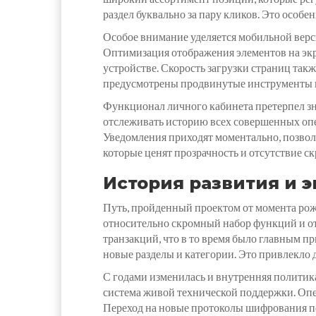
раздел буквально за пару кликов. Это особе
Особое внимание уделяется мобильной верси
Оптимизация отображения элементов на экр
устройстве. Скорость загрузки страниц так
предусмотрены продвинутые инструменты по
Функционал личного кабинета претерпел зн
отслеживать историю всех совершенных опер
Уведомления приходят моментально, позволя
которые ценят прозрачность и отсутствие с
История развития и 
Путь, пройденный проектом от момента рож
относительно скромный набор функций и от
транзакций, что в то время было главным п
новые разделы и категории. Это привлекло
С годами изменилась и внутренняя политика
система живой технической поддержки. Опе
Переход на новые протоколы шифрования по