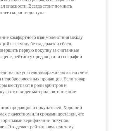
ал опасности. Всегда стоит помнить
жнее скорости доступа.
ение комфортного взаимодействия между
ий в секунду без задержек и сбоев.
совершить первую покупку за считанные
о цене, рейтингу продавца или географии
едства покупателя замораживаются на счете
ы недобросовестных продавцов. Если товар
торы выступают в роли арбитров и
ку фото и видео материалов, описание
тацию продавцов и покупателей. Хороший
ах с качеством или сроками доставки, что
алгоритмами верификации покупок.
чет. Это делает рейтинговую систему