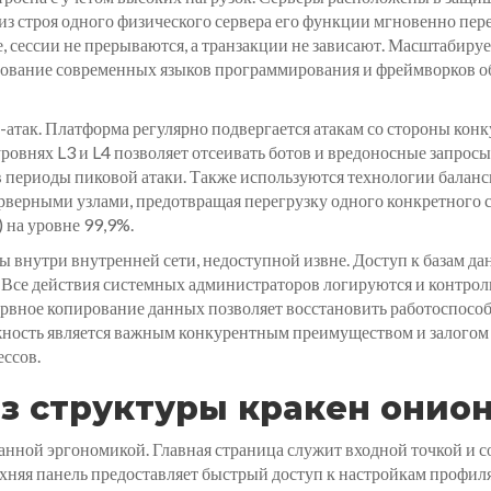
е из строя одного физического сервера его функции мгновенно п
е, сессии не прерываются, а транзакции не зависают. Масштабиру
зование современных языков программирования и фреймворков о
-атак. Платформа регулярно подвергается атакам со стороны ко
ровнях L3 и L4 позволяет отсеивать ботов и вредоносные запросы
 в периоды пиковой атаки. Также используются технологии балан
верными узлами, предотвращая перегрузку одного конкретного се
 на уровне 99,9%.
 внутри внутренней сети, недоступной извне. Доступ к базам да
се действия системных администраторов логируются и контрол
ервное копирование данных позволяет восстановить работоспособ
жность является важным конкурентным преимуществом и залогом 
ссов.
з структуры кракен онио
анной эргономикой. Главная страница служит входной точкой и 
хняя панель предоставляет быстрый доступ к настройкам профиля,