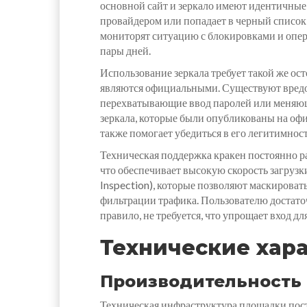
основной сайт и зеркало имеют идентичные 
провайдером или попадает в черный список
мониторят ситуацию с блокировками и опера
пары дней.
Использование зеркала требует такой же ост
являются официальными. Существуют вредон
перехватывающие ввод паролей или меняющи
зеркала, которые были опубликованы на оф
также помогает убедиться в его легитимност
Техническая поддержка кракен постоянно ра
что обеспечивает высокую скорость загрузк
Inspection), которые позволяют маскироват
фильтрации трафика. Пользователю достаточ
правило, не требуется, что упрощает вход дл
Технические хар
Производительность 
Техническая инфраструктура площадки пост