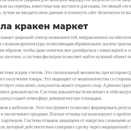
и на серверы, известные как хостинги для скама, это явный сигн
 лучше не вводить свои данные и покинуть сайт. Безопасность ва
ла кракен маркет
тывает широкий спектр возможностей, направленных на обеспеч
 сложная архитектура, позволяющая обрабатывать тысячи транзакц
м образом, чтобы даже новичок мог разобраться с навигацией и 
 логично, а система фильтров позволяет найти нужный объект п
стема эскроу-счетов. Это специальный механизм, при котором ср
го получения товара. Это защищает от мошенничества со сторон
ветствует описанию, покупатель может открыть спор. Администра
ых доказательств. Система доказательств включает в себя загруз
одход создает атмосферу доверия внутри площадки.
ывов и рейтингов. Этот инструмент позволяет формировать репу
и увеличивает продажи. Плохие отзывы сигнализируют о проблем
х партнеров. Система отзывов защищена от накрутки сложными 
ель, который действительно совершил сделку через защищенный с