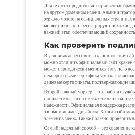
Для тех, кто предпочитает привычные брауз
на другом доменном имени. Администраторы
зеркало можно на официальных страницах в 
мошенники часто регистрируют похожие дом
важный этап, обеспечивающий сохранность
Как проверить подли
В условиях агрессивного клонирования сайт
можно отличить официальный сайт кракен он
может периодически меняться, но у него вс
некорректными сертификатами как опасные. 
дешевые сертификаты, подтверждающие ши
Второй важный маркер — это работа службы
попадаете на сайт и не можете найти контак
надежности. Официальная поддержка реагир
запомнившимся дизайном. Хотя дизайн можно
элемент в меню. Также полезно проверить н
Самый надежный способ — это сравнение х
пользователи могут использовать инструмен