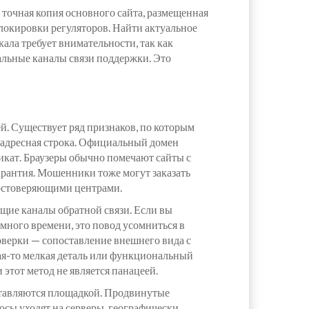
 точная копия основного сайта, размещенная
локировки регуляторов. Найти актуальное
ала требует внимательности, так как
альные каналы связи поддержки. Это
й. Существует ряд признаков, по которым
о адресная строка. Официальный домен
фикат. Браузеры обычно помечают сайты с
арантия. Мошенники тоже могут заказать
остоверяющими центрами.
щие каналы обратной связи. Если вы
умного времени, это повод усомниться в
оверки — сопоставление внешнего вида с
кая-то мелкая деталь или функциональный
этот метод не является панацеей.
ставляются площадкой. Продвинутые
осы уходят на серверы, географически