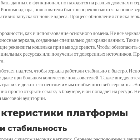
базы данных и функционал, но находятся на разных доменах и се
 Роскомнадзора, пользователи быстро переключаются на новое зе
тивно запускают новые адреса. Процесс обновления списка зерка
орожности, как и использование основного домена. Не все зеркал
осные зеркала, созданные специально для кражи данных. Такие 
е реквизиты кошелька при выводе средств. Чтобы обезопасить се
ициальных ресурсах или получены от доверенных источников. П
и.
ботает над тем, чтобы зеркала работали стабильно и быстро. Исп
и даже при большом количестве пользователей. Также внедряются
ь трафик и делать его неотличимым от обычного веб-серфинга. Э
но просто открыть ссылку в браузере, и он попадает на ресурс. 
я массовой аудитории.
актеристики платформы
и стабильность
роена с учетом высоких нагрузок. Серверы расположены в защи