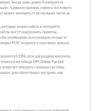
рверах. Когда один домен блокируется
ркало. Администраторы сервиса постоянно
л может занимать от нескольких часов до
а, которые можно найти в интернете,
сайты могут подгружать скрипты,
бя, необходимо использовать только те
роверка PGP-подписи в описании зеркала
ользуются CDN-сети для раздачи контента,
 технологии обхода DPI (Deep Packet
то помогает обходить сложные системы
Никаких дополнительных настроек, как
щенных дата-центрах с отказоустойчивой