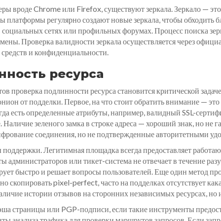
еры вроде Chrome или Firefox, существуют зеркала. Зеркало — это
 платформы регулярно создают новые зеркала, чтобы обходить б
социальных сетях или профильных форумах. Процесс поиска зерк
ены. Проверка валидности зеркала осуществляется через офици
 средств и конфиденциальности.
нность ресурса
ов проверка подлинности ресурса становится критической задаче
ион от подделки. Первое, на что стоит обратить внимание — эт
егда есть определенные атрибуты, например, валидный SSL-серти
Наличие зеленого замка в строке адреса — хороший знак, но не г
фрование соединения, но не подтвержденные авторитетными уд
 поддержки. Легитимная площадка всегда предоставляет работаю
ты администраторов или тикет-система не отвечает в течение раз
ует быстро и решает вопросы пользователей. Еще один метод пр
 скопировать pixel-perfect, часто на подделках отсутствует ка
аличие истории отзывов на сторонних независимых ресурсах, но и 
эша страницы или PGP-подписи, если такие инструменты предо
ты анализа трафика для проверки маршрутов запросов. Если запр