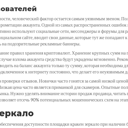
зователей
ости, человеческий фактор остается самым уязвимым звеном. По
прометации аккаунта. Одной из самых распространенных ошибок я
ивно используют социальные сети, мессенджеры и форумы для р
официальном сайте, вводит свои данные, которые тут же попадают
ть на подозрительные рекламные баннеры.
ание правил хранения криптовалют. Хранение крупных сумм на 
В случае взлома аккаунта средства будут украдены мгновенно. Рек
водить на баланс аккаунта только ту сумму, которая необходима 
дключенное к интернету постоянно, что делает его неуязвимым д
проверки отзывов. Новички часто гонятся за самой низкой ценой,
Низкая цена часто является приманкой для скамеров. Опытные пол
рынка. Нужно уделять внимание истории продаж продавца, читать
позволяет отсечь 90% потенциальных мошеннических схем на этап
зеркало
беспечения доступности площадки кракен зеркало при наличии 