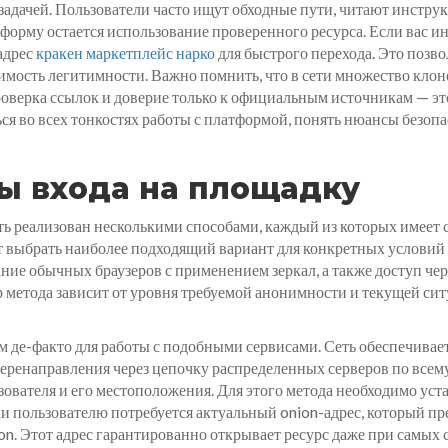
адачей. Пользователи часто ищут обходные пути, читают инструк
орму остается использование проверенного ресурса. Если вас ин
адрес
кракен маркетплейс нарко
для быстрого перехода. Это позво
имость легитимности. Важно помнить, что в сети множество клон
верка ссылок и доверие только к официальным источникам — это
ся во всех тонкостях работы с платформой, понять нюансы безоп
ы входа на площадку
ть реализован несколькими способами, каждый из которых имеет 
 выбрать наиболее подходящий вариант для конкретных условий
вание обычных браузеров с применением зеркал, а также доступ ч
 метода зависит от уровня требуемой анонимности и текущей си
м де-факто для работы с подобными сервисами. Сеть обеспечивае
еренаправления через цепочку распределенных серверов по всему
ователя и его местоположения. Для этого метода необходимо ус
и пользователю потребуется актуальный onion-адрес, который пр
n. Этот адрес гарантированно открывает ресурс даже при самых 