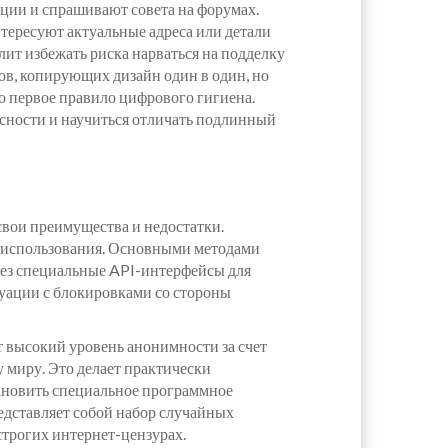
ции и спрашивают совета на форумах.
тересуют актуальные адреса или детали
лит избежать риска нарваться на подделку
ов, копирующих дизайн один в один, но
 первое правило цифрового гигиена.
асности и научиться отличать подлинный
свои преимущества и недостатки.
 использования. Основными методами
ерез специальные API-интерфейсы для
туации с блокировками со стороны
т высокий уровень анонимности за счет
 миру. Это делает практически
тановить специальное программное
едставляет собой набор случайных
строгих интернет-цензурах.