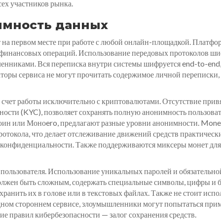
сех участников рынка.
имность данных
 на первом месте при работе с любой онлайн-площадкой. Платфор
 финансовых операций. Использование передовых протоколов ши
нниками. Вся переписка внутри системы шифруется end-to-end, ч
аторы сервиса не могут прочитать содержимое личной переписки,
 счет работы исключительно с криптовалютами. Отсутствие прив
ости (KYC), позволяет сохранять полную анонимность пользова
коин или Моноero, предлагают разные уровни анонимности. Moner
протокола, что делает отслеживание движений средств практиче
й конфиденциальности. Также поддерживаются миксеры монет для
о пользователя. Использование уникальных паролей и обязательн
должен быть сложным, содержать специальные символы, цифры и б
ранить их в голове или в текстовых файлах. Также не стоит испол
одном стороннем сервисе, злоумышленники могут попытаться прим
ние правил кибербезопасности — залог сохранения средств.