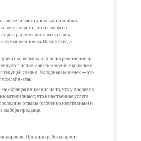
льзователи часто допускают ошибки,
вляется переход по ссылкам из
аспространения липовых ссылок.
 к злоумышленникам. Важно всегда
горячих кошельках или непосредственно на
омендуется использовать холодные кошельки
для текущей сделки. Холодный кошелек — это
ля онлайн-атак.
 не обращая внимания на то, что у продавца
ьзователи знают, что качественная услуга
 последние отзывы (особенно негативные) и
е выбора продавца.
блокировок. Принцип работы прост: