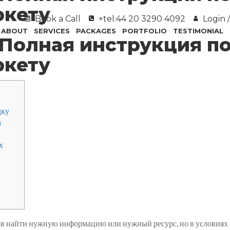
ркету
Book a Call
+tel:44 20 3290 4092
Login /
ABOUT
SERVICES
PACKAGES
PORTFOLIO
TESTIMONIAL
 Полная инструкция по
ркету
дку
а
х
ов найти нужную информацию или нужный ресурс, но в условиях 