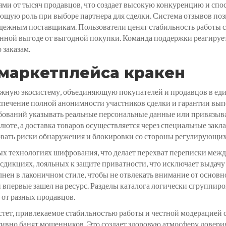
ями от тысяч продавцов, что создает высокую конкуренцию и спо
ющую роль при выборе партнера для сделки. Система отзывов по
ежным поставщикам. Пользователи ценят стабильность работы сер
ной выгоде от выгодной покупки. Команда поддержки реагирует
 заказам.
маркетплейса кракен
ложную экосистему, объединяющую покупателей и продавцов в е
еспечение полной анонимности участников сделки и гарантии выпо
ебований указывать реальные персональные данные или привязыва
люте, а доставка товаров осуществляется через специальные зак
вать риски обнаружения и блокировки со стороны регулирующих
ых технологиях шифрования, что делает перехват переписки меж
дикциях, лояльных к защите приватности, что исключает выдачу
нен в лаконичном стиле, чтобы не отвлекать внимание от основ
впервые зашел на ресурс. Разделы каталога логически сгруппиро
 от разных продавцов.
тет, привлекаемое стабильностью работы и честной модерацией
тивно банят мошенников. Это создает здоровую атмосферу довери