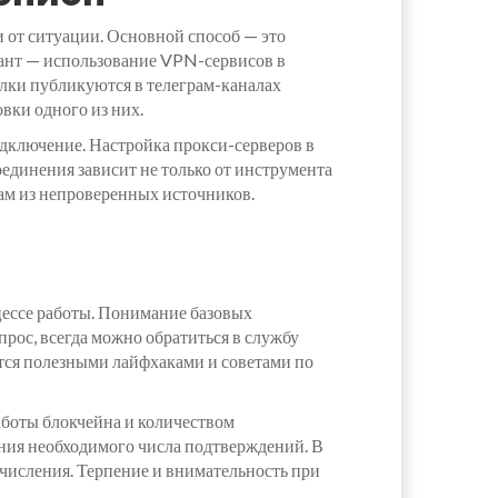
и от ситуации. Основной способ — это
ант — использование VPN-сервисов в
сылки публикуются в телеграм-каналах
овки одного из них.
ключение. Настройка прокси-серверов в
оединения зависит не только от инструмента
кам из непроверенных источников.
цессе работы. Понимание базовых
рос, всегда можно обратиться в службу
тся полезными лайфхаками и советами по
работы блокчейна и количеством
ения необходимого числа подтверждений. В
зачисления. Терпение и внимательность при