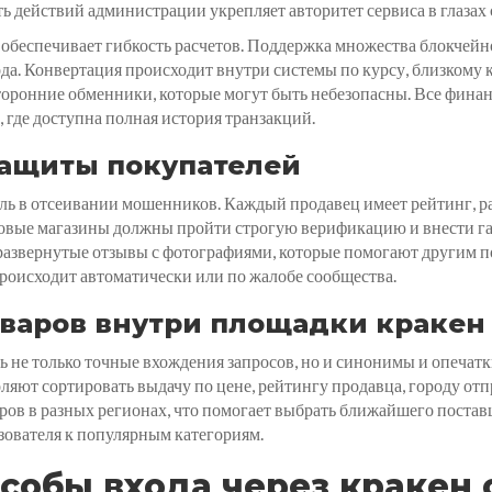
 действий администрации укрепляет авторитет сервиса в глазах 
беспечивает гибкость расчетов. Поддержка множества блокчейн
да. Конвертация происходит внутри системы по курсу, близкому 
сторонние обменники, которые могут быть небезопасны. Все фина
, где доступна полная история транзакций.
защиты покупателей
ль в отсеивании мошенников. Каждый продавец имеет рейтинг, р
овые магазины должны пройти строгую верификацию и внести га
развернутые отзывы с фотографиями, которые помогают другим п
роисходит автоматически или по жалобе сообщества.
оваров внутри площадки кракен
ь не только точные вхождения запросов, но и синонимы и опечат
яют сортировать выдачу по цене, рейтингу продавца, городу отп
ров в разных регионах, что помогает выбрать ближайшего поста
зователя к популярным категориям.
собы входа через кракен 