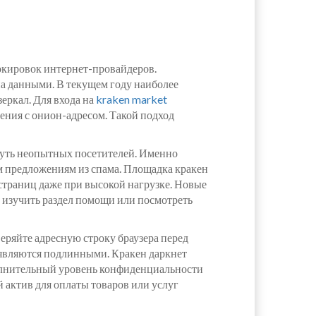
окировок интернет-провайдеров.
на данными. В текущем году наиболее
еркал. Для входа на
kraken market
ения с онион-адресом. Такой подход
нуть неопытных посетителей. Именно
м предложениям из спама. Площадка кракен
страниц даже при высокой нагрузке. Новые
о изучить раздел помощи или посмотреть
еряйте адресную строку браузера перед
а являются подлинными. Кракен даркнет
полнительный уровень конфиденциальности
актив для оплаты товаров или услуг