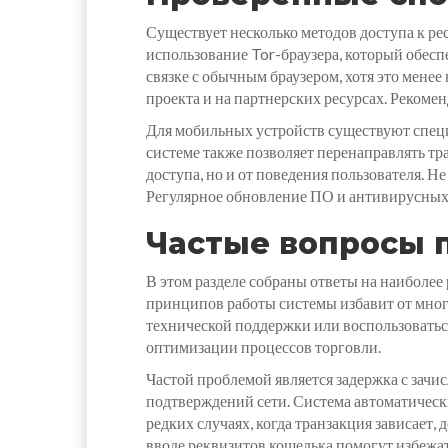
Существует несколько методов доступа к ре
использование Tor-браузера, который обе
связке с обычным браузером, хотя это мене
проекта и на партнерских ресурсах. Рекомен
Для мобильных устройств существуют спец
системе также позволяет перенаправлять тр
доступа, но и от поведения пользователя. 
Регулярное обновление ПО и антивирусных 
Частые вопросы 
В этом разделе собраны ответы на наиболе
принципов работы системы избавит от многи
технической поддержки или воспользоватьс
оптимизации процессов торговли.
Частой проблемой является задержка с зачи
подтверждений сети. Система автоматическ
редких случаях, когда транзакция зависает,
вводе реквизитов кошелька помогут избежа