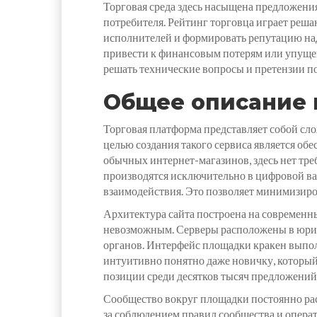
Торговая среда здесь насыщена предложени
потребителя. Рейтинг торговца играет реша
исполнителей и формировать репутацию над
привести к финансовым потерям или упущен
решать технические вопросы и претензии по
Общее описание 
Торговая платформа представляет собой с
целью создания такого сервиса является об
обычных интернет-магазинов, здесь нет тр
производятся исключительно в цифровой ва
взаимодействия. Это позволяет минимизиро
Архитектура сайта построена на современн
невозможным. Серверы расположены в юрис
органов. Интерфейс площадки кракен выпол
интуитивно понятно даже новичку, который 
позиции среди десятков тысяч предложений
Сообщество вокруг площадки постоянно рас
за соблюдением правил сообщества и опера