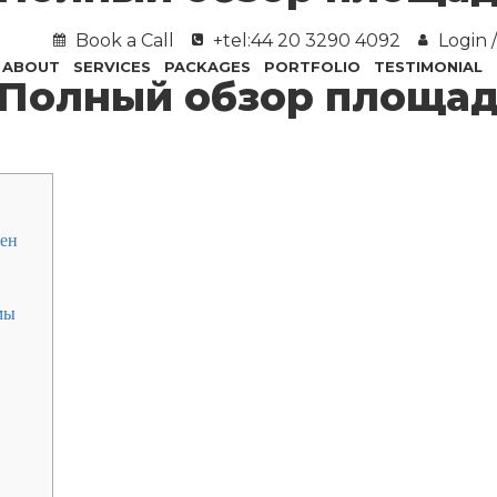
Book a Call
+tel:44 20 3290 4092
Login /
ABOUT
SERVICES
PACKAGES
PORTFOLIO
TESTIMONIAL
 Полный обзор площад
кен
мы