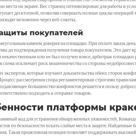
ии места на экране. Вес страниц оптимизирован для работы в ус
упает десктопной, позволяя совершать полные циклы операций т
риходят мгновенно через веб-сокеты.
защиты покупателей
аеугольным камнем доверия на площадке. При оплате заказа день
мы до подтверждения получения товара покупателем. Это дает вр
я некачественным или не был получен вовсе, арбитраж площадки 
кая схема исключает риск мошенничества со стороны недобросовес
 экспертов, которые изучают доказательства обеих сторон конфл
Процесс рассмотрения спора регламентирован строгими правила
 подавляющее большинство конфликтов решается в пользу добросо
ответственно подходить к отправке товаров.
бенности платформы крак
аммный код для устранения обнаруженных уязвимостей. Команда
тов по безопасности искать слабые места в защите. Найденные б
ния. Такая проактивная позиция позволяет поддерживать высоки