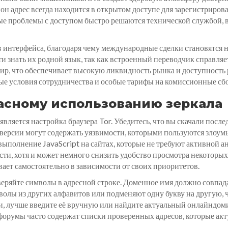
он адрес всегда находится в открытом доступе для зарегистриров
ые проблемы с доступом быстро решаются технической службой,
интерфейса, благодаря чему международные сделки становятся н
ти знать их родной язык, так как встроенный переводчик справля
мир, что обеспечивает высокую ликвидность рынка и доступность
е условия сотрудничества и особые тарифы на комиссионные сб
асному использованию зеркала
вляется настройка браузера Tor. Убедитесь, что вы скачали пос
 версии могут содержать уязвимости, которыми пользуются злоу
выполнение JavaScript на сайтах, которые не требуют активной
ти, хотя и может немного снизить удобство просмотра некоторых
ает самостоятельно в зависимости от своих приоритетов.
веряйте символы в адресной строке. Доменное имя должно совпада
лы из других алфавитов или подменяют одну букву на другую, ч
и, лучше введите её вручную или найдите актуальный онлайндо
орумы часто содержат списки проверенных адресов, которые акт