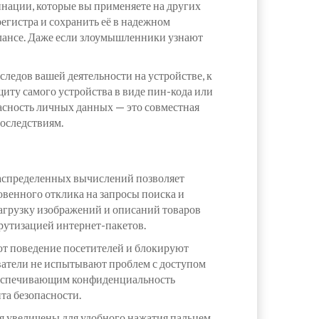
нации, которые вы применяете на других
егистра и сохранить её в надежном
алансе. Даже если злоумышленники узнают
ледов вашей деятельности на устройстве, к
щиту самого устройства в виде пин-кода или
пасность личных данных — это совместная
последствиям.
распределенных вычислений позволяет
венного отклика на запросы поиска и
загрузку изображений и описаний товаров
рутизацией интернет-пакетов.
ют поведение посетителей и блокируют
ователи не испытывают проблем с доступом
обеспечивающим конфиденциальность
та безопасности.
 увеличены для удобного нажатия пальцем,