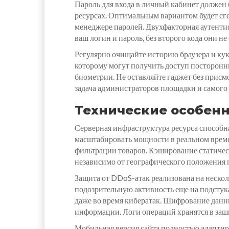
Пароль для входа в личный кабинет должен
ресурсах. Оптимальным вариантом будет сге
менеджере паролей. Двухфакторная аутенти
ваш логин и пароль, без второго кода они не
Регулярно очищайте историю браузера и кук
которому могут получить доступ посторонни
биометрии. Не оставляйте гаджет без присм
задача администраторов площадки и самого 
Технические особен
Серверная инфраструктура ресурса способн
масштабировать мощности в реальном време
фильтрации товаров. Кэширование статическ
независимо от географического положения 
Защита от DDoS-атак реализована на неско
подозрительную активность еще на подстук
даже во время кибератак. Шифрование дан
информации. Логи операций хранятся в заш
Мобильная версия сайта полностью адаптир