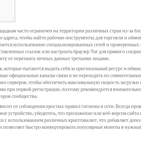
дкам часто ограничен на территории различных стран из-за бл
 адреса, чтобы найти рабочие инструменты для торговли и обме
ается использование специализированных сетей и проверенных з
ставленных ссылок или настроить браузер Tor для прямого соедин
иту от перехвата личных данных третьими лицами.
к, которые пытаются выдать себя за оригинальный ресурс и обма
лько официальные каналы связи и не переходить по сомнительны
их серверов, чтобы обеспечить максимальную скорость загрузки 
ями при первой регистрации, поэтому рекомендуется внимательн
оров сообщества.
исит от соблюдения простых правил гигиены в сети. Всегда пров
ное устройство, убедитесь, что приложение или веб-версия сайт
ки с использованием различных криптовалют, что добавляет до
позволяет быстро конвертировать популярные монеты в нужный 