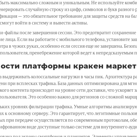
 быть максимально сложным и уникальным. Не используйте комби
нерировать случайную строку из цифр, символов и букв разного р
фикация — это обязательное требование для защиты средств на б
 смогут войти в систему и вывести активы.
и-файлы после завершения сессии. Это предотвратит сохранение с
е лица. Если вы работаете с мобильного телефона, установите за
отра в чужих руках, особенно если сессия еще не завершена. Безо
пользователя, пренебрежение которой ведет к непредсказуемым 
ности платформы кракен маркет
а выдерживать колоссальные нагрузки в часы пик. Архитектура 
ни при всплесках трафика. База данных оптимизирована для мгно
ого контента происходит на уровне сети доставки, что ускоряет 
пользователя. Это особенно важно для регионов со сложной марш
льких уровнях фильтрации трафика. Умные алгоритмы анализиру
ах к основному серверу. Это гарантирует, что легитимные польз
ных при передаче осуществляется по современным протоколам, 
ифрованном виде доступные только системе для внутреннего ауди
ована под экраны смартфонов и планшетов. Элементы управления