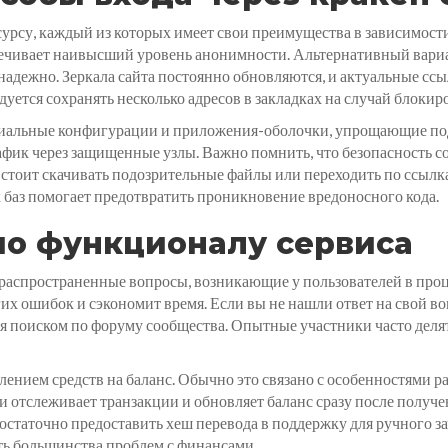
сурсу, каждый из которых имеет свои преимущества в зависимост
спечивает наивысший уровень анонимности. Альтернативный вари
е надежно. Зеркала сайта постоянно обновляются, и актуальные с
дуется сохранять несколько адресов в закладках на случай блокир
иальные конфигурации и приложения-оболочки, упрощающие под
афик через защищенные узлы. Важно помнить, что безопасность с
Не стоит скачивать подозрительные файлы или переходить по ссыл
баз помогает предотвратить проникновение вредоносного кода.
по функционалу сервиса
е распространенные вопросы, возникающие у пользователей в про
х ошибок и сэкономит время. Если вы не нашли ответ на свой воп
я поиском по форуму сообщества. Опытные участники часто деля
слением средств на баланс. Обычно это связано с особенностями 
и отслеживает транзакции и обновляет баланс сразу после получ
 достаточно предоставить хеш перевода в поддержку для ручного 
ть большинства проблем с финансами.