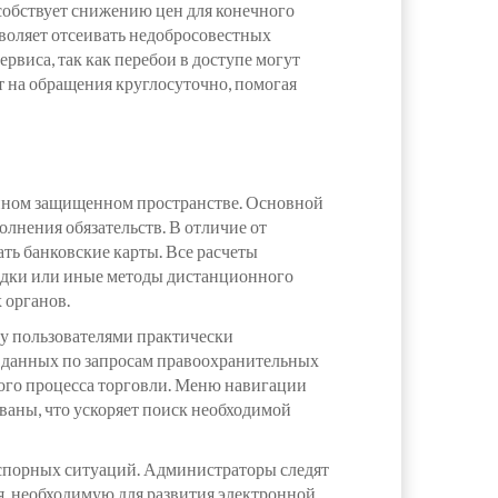
собствует снижению цен для конечного
зволяет отсеивать недобросовестных
виса, так как перебои в доступе могут
 на обращения круглосуточно, помогая
дином защищенном пространстве. Основной
лнения обязательств. В отличие от
ть банковские карты. Все расчеты
ладки или иные методы дистанционного
 органов.
ду пользователями практически
 данных по запросам правоохранительных
ного процесса торговли. Меню навигации
ваны, что ускоряет поиск необходимой
 спорных ситуаций. Администраторы следят
я, необходимую для развития электронной