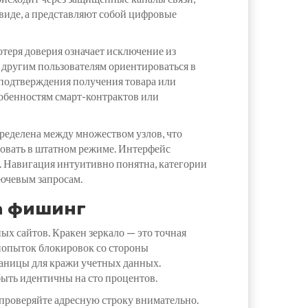
виде, а представляют собой цифровые
теря доверия означает исключение из
т другим пользователям ориентироваться в
 подтверждения получения товара или
собенностям смарт-контрактов или
пределена между множеством узлов, что
ровать в штатном режиме. Интерфейс
и. Навигация интуитивно понятна, категории
лючевым запросам.
на фишинг
ых сайтов. Кракен зеркало — это точная
 попыток блокировок со стороны
раницы для кражи учетных данных.
быть идентичны на сто процентов.
 проверяйте адресную строку внимательно.