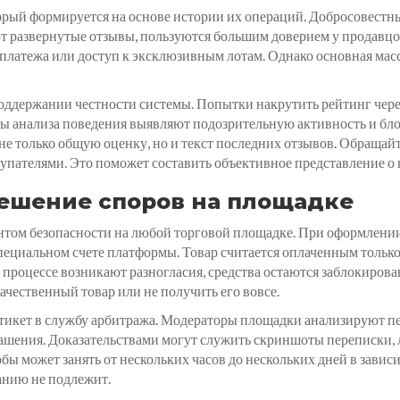
орый формируется на основе истории их операций. Добросовестн
т развернутые отзывы, пользуются большим доверием у продавцо
у платежа или доступ к эксклюзивным лотам. Однако основная ма
оддержании честности системы. Попытки накрутить рейтинг через
ы анализа поведения выявляют подозрительную активность и бло
не только общую оценку, но и текст последних отзывов. Обращай
упателями. Это поможет составить объективное представление о
решение споров на площадке
нтом безопасности на любой торговой площадке. При оформлении 
ециальном счете платформы. Товар считается оплаченным только 
 процессе возникают разногласия, средства остаются заблокиров
ачественный товар или не получить его вовсе.
 тикет в службу арбитража. Модераторы площадки анализируют п
лашения. Доказательствами могут служить скриншоты переписки, 
ы может занять от нескольких часов до нескольких дней в завис
анию не подлежит.