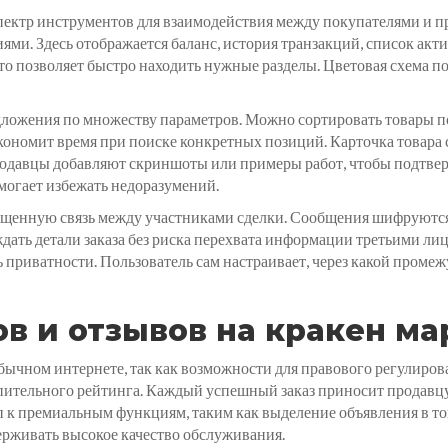
ектр инструментов для взаимодействия между покупателями и п
ями. Здесь отображается баланс, история транзакций, список акти
о позволяет быстро находить нужные разделы. Цветовая схема под
дложения по множеству параметров. Можно сортировать товары по
экономит время при поиске конкретных позиций. Карточка товара
продавцы добавляют скриншоты или примеры работ, чтобы подтвер
могает избежать недоразумений.
щенную связь между участниками сделки. Сообщения шифруются и
ждать детали заказа без риска перехвата информации третьими л
 приватности. Пользователь сам настраивает, через какой проме
в и отзывов на кракен ма
обычном интернете, так как возможности для правового регулиров
пительного рейтинга. Каждый успешный заказ приносит продавцу
п к премиальным функциям, таким как выделение объявления в т
рживать высокое качество обслуживания.