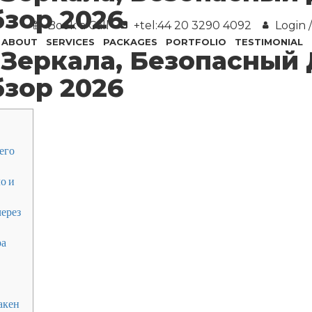
зор 2026
Book a Call
+tel:44 20 3290 4092
Login /
ABOUT
SERVICES
PACKAGES
PORTFOLIO
TESTIMONIAL
 Зеркала, Безопасный 
зор 2026
его
о и
через
ра
акен