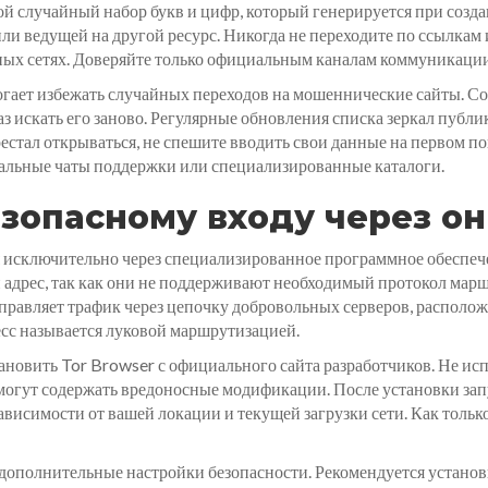
й случайный набор букв и цифр, который генерируется при созда
ли ведущей на другой ресурс. Никогда не переходите по ссылкам 
ных сетях. Доверяйте только официальным каналам коммуникации
огает избежать случайных переходов на мошеннические сайты. Со
аз искать его заново. Регулярные обновления списка зеркал публ
естал открываться, не спешите вводить свои данные на первом п
иальные чаты поддержки или специализированные каталоги.
зопасному входу через он
я исключительно через специализированное программное обеспеч
он адрес, так как они не поддерживают необходимый протокол ма
аправляет трафик через цепочку добровольных серверов, располож
есс называется луковой маршрутизацией.
тановить Tor Browser с официального сайта разработчиков. Не ис
и могут содержать вредоносные модификации. После установки зап
зависимости от вашей локации и текущей загрузки сети. Как толь
 дополнительные настройки безопасности. Рекомендуется установ