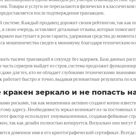
ия. Товары и услуги не пересылаются физически в классическом 
предоставляется после подтверждения транзакции.
 системе. Каждый продавец дорожит своим рейтингом, так как по
, в свою очередь, оставляют детальные отзывы, которые помогаю
ракен выступает в роли гаранта, удерживая средства до момента
 риск мошенничества сведен к минимуму благодаря техническим о
вать тысячи транзакций в секунду без задержек. База данных рас
и часть серверов выйдет из строя, система продолжит функциони
я даже для тех, кто не обладает глубокими техническими знаниям
к работает быстро и точно, выдавая релевантные результаты по к
 кракен зеркало и не попасть 
ными рисками, так как мошенники активно создают копии известн
угому адресу. Необходимость зеркал возникает из-за постоянных
 этот фактор используют злоумышленники, создавая фейковые ст
но, так как дизайн полностью копируется. Визуально они могут 
яется доменное имя и его криптографический сертификат. Всегда