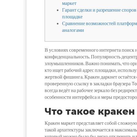
маркет
Гарант сделки и разрешение споров
площадке
Сравнение возможностей платформ
аналогами
В условиях современного интернета поиск 
конфиденциальность. Популярность децентр
злоумышленников. Важно понимать, что ори
кто ищет рабочий адрес площадки, использ
жертвой фишинга. Кракен даркнет остаётся 
проверенную ссылку в закладки браузера Tor
всегда ведёт на рабочее зеркало без редире
особенности интерфейса и меры предостор
Что такое кракен
Кракен маркет представляет собой сложну
такой архитектуры заключается в максимал
который можно было бы легко отключить ил