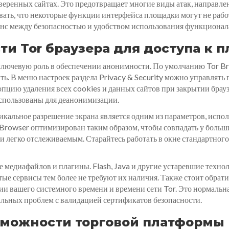
веренных сайтах. Это предотвращает многие виды атак, направл
ывать, что некоторые функции интерфейса площадки могут не раб
анс между безопасностью и удобством использования функционал
ти Tor браузера для доступа к 
ключевую роль в обеспечении анонимности. По умолчанию Tor Br
ть. В меню настроек раздела Privacy & Security можно управлять
пцию удаления всех cookies и данных сайтов при закрытии брауз
использованы для деанонимизации.
никальное разрешение экрана является одним из параметров, испо
 Browser оптимизирован таким образом, чтобы совпадать у больш
и легко отслеживаемым. Старайтесь работать в окне стандартного
медиафайлов и плагины. Flash, Java и другие устаревшие технол
тые сервисы тем более не требуют их наличия. Также стоит обрати
ии вашего системного времени и времени сети Tor. Это нормальная
льных проблем с валидацией сертификатов безопасности.
можности торговой платформы