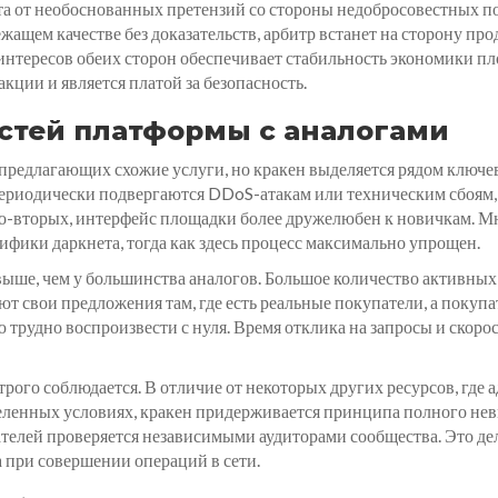
 от необоснованных претензий со стороны недобросовестных по
лежащем качестве без доказательств, арбитр встанет на сторону п
интересов обеих сторон обеспечивает стабильность экономики пл
кции и является платой за безопасность.
стей платформы с аналогами
предлагающих схожие услуги, но кракен выделяется рядом ключев
ериодически подвергаются DDoS-атакам или техническим сбоям, 
о-вторых, интерфейс площадки более дружелюбен к новичкам. Мн
фики даркнета, тогда как здесь процесс максимально упрощен.
выше, чем у большинства аналогов. Большое количество активных
т свои предложения там, где есть реальные покупатели, а покупате
 трудно воспроизвести с нуля. Время отклика на запросы и скорос
ого соблюдается. В отличие от некоторых других ресурсов, где 
енных условиях, кракен придерживается принципа полного невм
ателей проверяется независимыми аудиторами сообщества. Это 
ла при совершении операций в сети.