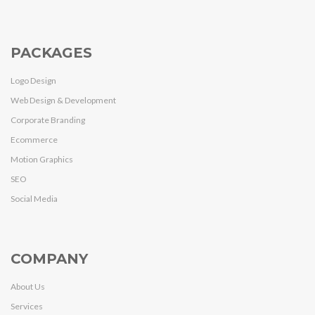
PACKAGES
Logo Design
Web Design & Development
Corporate Branding
Ecommerce
Motion Graphics
SEO
Social Media
COMPANY
About Us
Services