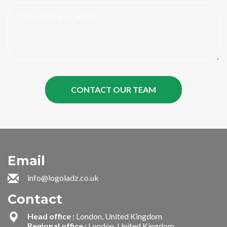
Email
info@logoladz.co.uk
Contact
Head office :
London, United Kingdom
Regional office :
London, United Kingdom