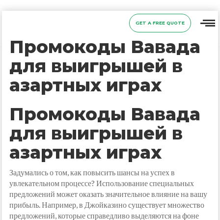
GET A FREE QUOTE
Промокоды Вавада
для выигрышей в
азартных играх
Промокоды Вавада
для выигрышей в
азартных играх
Задумались о том, как повысить шансы на успех в
увлекательном процессе? Использование специальных
предложений может оказать значительное влияние на вашу
прибыль. Например, в Джойказино существует множество
предложений, которые справедливо выделяются на фоне