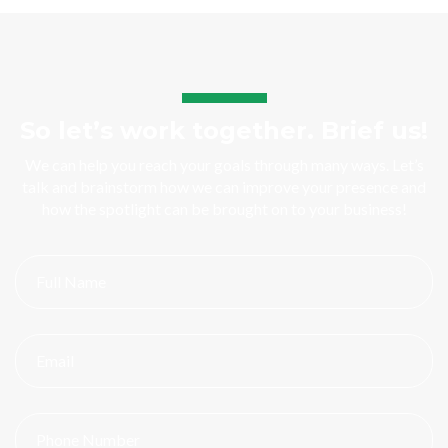
So let’s work together. Brief us!
We can help you reach your goals through many ways. Let’s
talk and brainstorm how we can improve your presence and
how the spotlight can be brought on to your business!