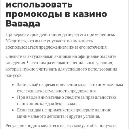
использовать
промокоды в казино
Вавада
Проверяйте срок действия кода перед его применением.
Убедитесь, что вы не упускаете возможность
воспользоваться предложением из-за его истечения.
Следите за актуальными акциями на официальном сайте
заведения. Часто там размещают специальные условия,
которые нужно учитывать для успешного использования
бонусов.
Записывайте время получения кода – это поможет вам
отслеживать актуальность предложения.
При вводе внимательно следите за правильностью
написания: каждая буква важна.
Если скидка не применяется, проверьте наличие
минимального депозита и другие условия.
Регулярно подписывайтесь на рассылку, чтобы получать